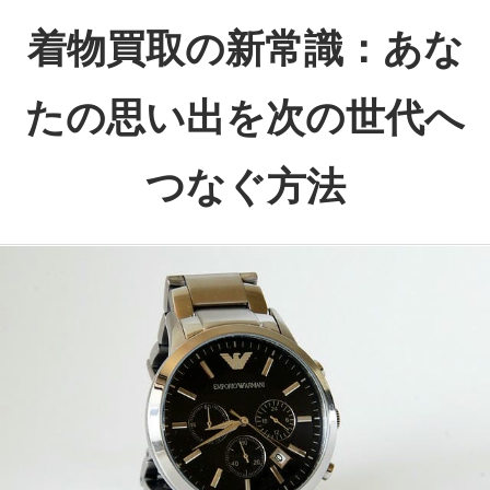
コ
着物買取の新常識：あな
ン
テ
たの思い出を次の世代へ
ン
ツ
つなぐ方法
へ
ス
あ
キ
な
ッ
た
プ
の
思
い
出、
次
の