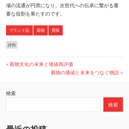
場の流通が円滑になり、次世代への伝承に繋がる重
要な役割を果たすのです。
ブランド品
着物
買取
評判
投
前
着物文化の未来と価値再評価
の
次
着物の価値と未来をつなぐ物語
稿
投
の
ナ
稿:
投
検索
ビ
稿:
検索
ゲ
ー