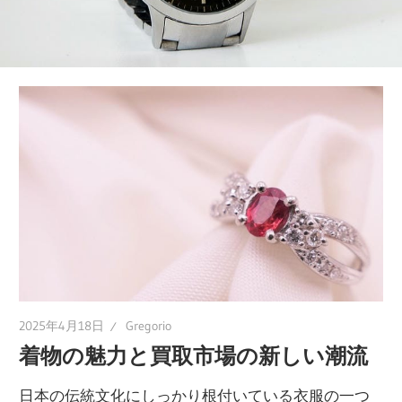
世
代
へ。
新
し
い
価
値
を
見
つ
け
2025年4月18日
Gregorio
る
着物の魅力と買取市場の新しい潮流
旅
へ。
日本の伝統文化にしっかり根付いている衣服の一つ