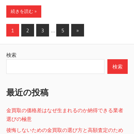
続きを読む
投
次
1
2
3
…
5
»
の
稿
記
の
検索
事
ペ
検索
ー
ジ
最近の投稿
送
り
金買取の価格差はなぜ生まれるのか納得できる業者
選びの極意
後悔しないための金買取の選び方と高額査定のため