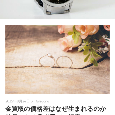
世
代
へ。
新
し
い
価
値
を
見
つ
け
る
2025年8月24日
Gregorio
旅
金買取の価格差はなぜ生まれるのか
へ。