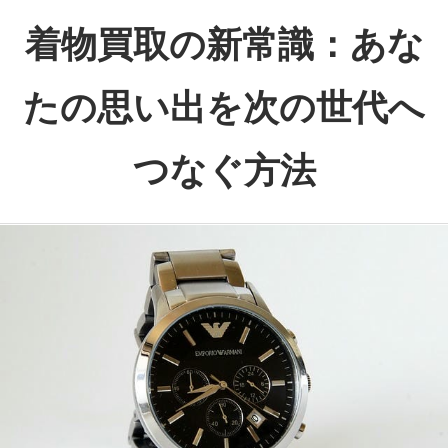
コ
着物買取の新常識：あな
ン
テ
たの思い出を次の世代へ
ン
ツ
つなぐ方法
へ
ス
あ
キ
な
ッ
た
プ
の
思
い
出、
次
の